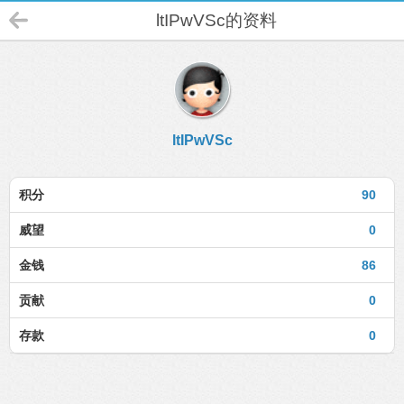
ltIPwVSc的资料
ltIPwVSc
积分
90
威望
0
金钱
86
贡献
0
存款
0