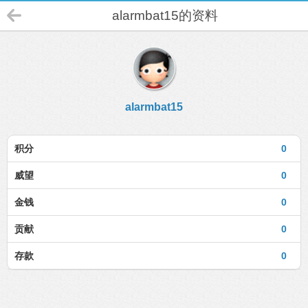
alarmbat15的资料
alarmbat15
积分
0
威望
0
金钱
0
贡献
0
存款
0