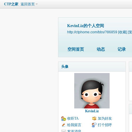
CTP之家
返回首页
KevinLiz的个人空间
http://ctphome.com/bbs/?86859
[收藏]
[
空间首页
动态
记录
头像
KevinLiz
收听TA
加为好友
给我留言
打个招呼
发送消息