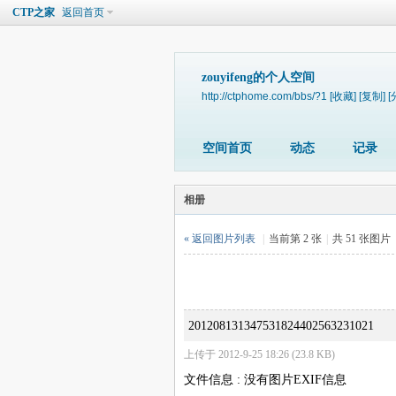
CTP之家
返回首页
zouyifeng的个人空间
http://ctphome.com/bbs/?1
[收藏]
[复制]
[
空间首页
动态
记录
相册
« 返回图片列表
|
当前第 2 张
|
共 51 张图片
201208131347531824402563231021
上传于 2012-9-25 18:26 (23.8 KB)
文件信息 : 没有图片EXIF信息