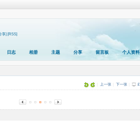
分享]
[RSS]
日志
相册
主题
分享
留言板
个人资料
|
上一张
|
下一张
|