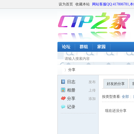
设为首页
收藏本站
网站客服QQ:417806781,
论坛
群组
家园
分享
日志
发布
好友的分享
相册
上传
CT
›
按类型查看:
全部
|
分享
添加
记录
现在还没分享