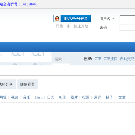
本站交流群号：141550446
用户名
只需一步，快速开始
密码
热搜:
CTP
CTP接口
自动交易
搜索
搜
我的分享
随便看看
索
网址
|
视频
|
音乐
|
Flash
|
日志
|
相册
|
图片
|
投票
|
用户
|
帖子
|
文章