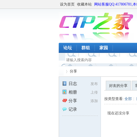
设为首页
收藏本站
网站客服QQ:417806781,
论坛
群组
家园
分享
日志
发布
好友的分享
相册
上传
CT
›
按类型查看:
全部
|
分享
添加
记录
现在还没分享