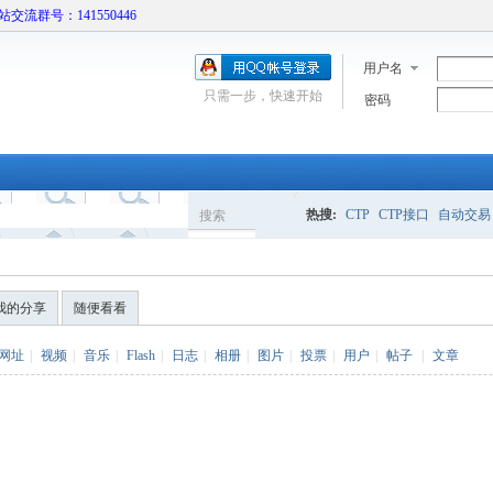
本站交流群号：141550446
用户名
只需一步，快速开始
密码
热搜:
CTP
CTP接口
自动交易
搜索
搜
我的分享
随便看看
索
网址
|
视频
|
音乐
|
Flash
|
日志
|
相册
|
图片
|
投票
|
用户
|
帖子
|
文章