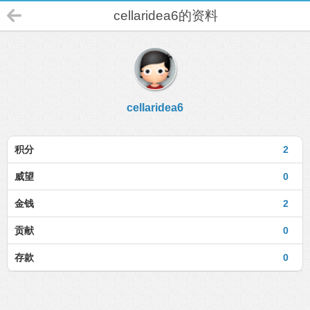
cellaridea6的资料
cellaridea6
积分
2
威望
0
金钱
2
贡献
0
存款
0