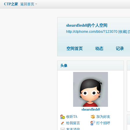
CTP之家
返回首页
shearsflesh0的个人空间
http://ctphome.com/bbs/?123070
[收藏]
空间首页
动态
记录
头像
shearsflesh0
收听TA
加为好友
给我留言
打个招呼
发送消息