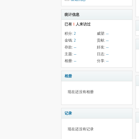
统计信息
已有
1
人来访过
积分:
2
威望:
--
金钱:
2
贡献:
--
存款:
--
好友:
--
主题:
--
日志:
--
相册:
--
分享:
--
相册
现在还没有相册
记录
现在还没有记录