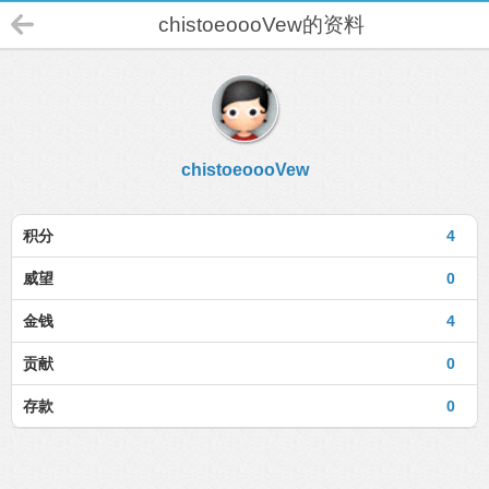
chistoeoooVew的资料
chistoeoooVew
积分
4
威望
0
金钱
4
贡献
0
存款
0