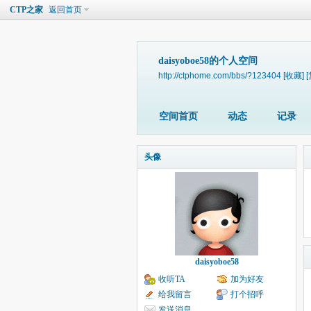
CTP之家
返回首页
daisyoboe58的个人空间
http://ctphome.com/bbs/?123404
[收藏]
空间首页
动态
记录
头像
daisyoboe58
收听TA
加为好友
给我留言
打个招呼
发送消息