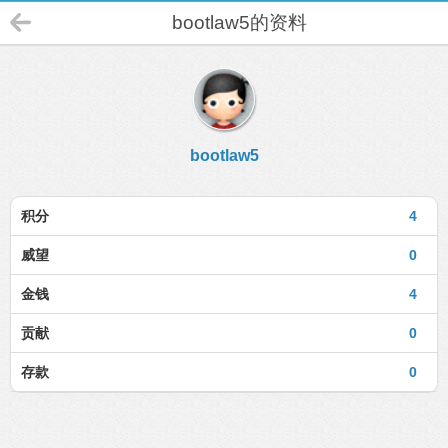
bootlaw5的资料
bootlaw5
积分
4
威望
0
金钱
4
贡献
0
存款
0