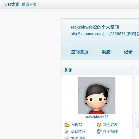
CTP之家
返回首页
sackcobweb22的个人空间
http://ctphome.com/bbs/?128677
[收藏]
空间首页
动态
记录
头像
sackcobweb22
收听TA
加为好友
给我留言
打个招呼
发送消息