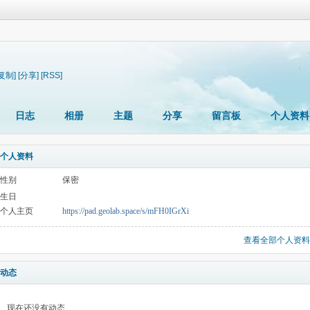
[复制]
[分享]
[RSS]
日志
相册
主题
分享
留言板
个人资料
个人资料
性别
保密
生日
个人主页
https://pad.geolab.space/s/mFH0IGrXi
查看全部个人资料
动态
现在还没有动态