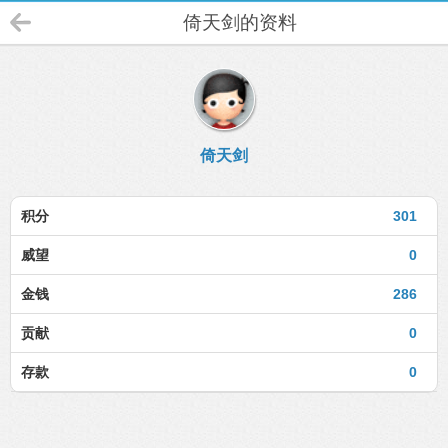
倚天剑的资料
倚天剑
积分
301
威望
0
金钱
286
贡献
0
存款
0