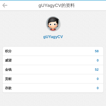
gUYagyCV的资料
gUYagyCV
积分
58
威望
0
金钱
52
贡献
0
存款
0