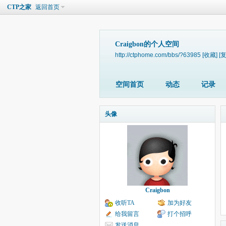
CTP之家
返回首页
Craigbon的个人空间
http://ctphome.com/bbs/?63985
[收藏]
[
空间首页
动态
记录
头像
Craigbon
收听TA
加为好友
给我留言
打个招呼
发送消息