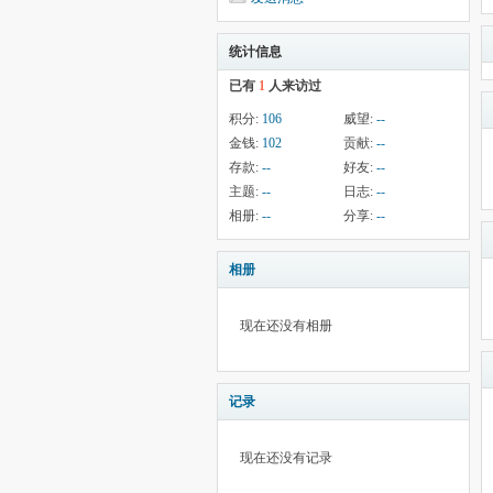
统计信息
已有
1
人来访过
积分:
106
威望:
--
金钱:
102
贡献:
--
存款:
--
好友:
--
主题:
--
日志:
--
相册:
--
分享:
--
相册
现在还没有相册
记录
现在还没有记录