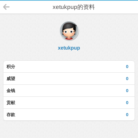
xetukpup的资料
xetukpup
积分
0
威望
0
金钱
0
贡献
0
存款
0