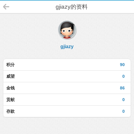
gjiazy的资料
gjiazy
积分
90
威望
0
金钱
86
贡献
0
存款
0