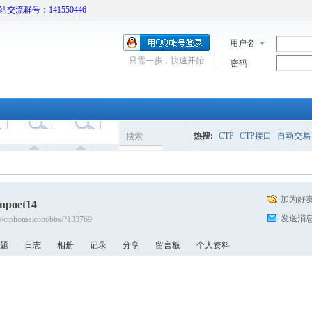
本站交流群号：141550446
用户名
只需一步，快速开始
密码
热搜:
CTP
CTP接口
自动交易
搜索
搜
加为好
npoet14
索
发送消
://ctphome.com/bbs/?133769
题
日志
相册
记录
分享
留言板
个人资料