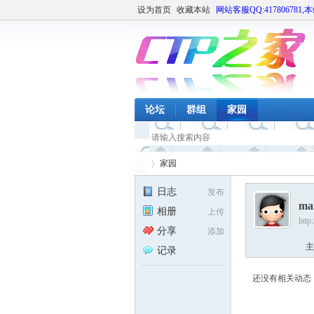
设为首页
收藏本站
网站客服QQ:417806781,
论坛
群组
家园
家园
日志
发布
ma
相册
上传
http
CT
›
分享
添加
主
记录
还没有相关动态