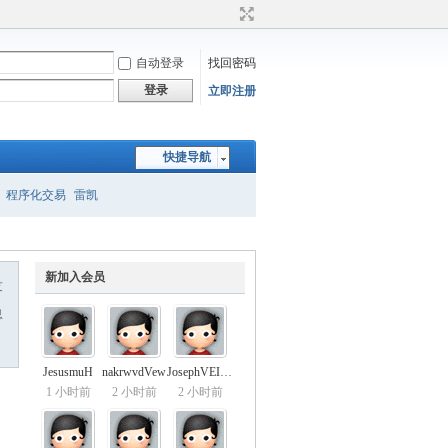
自动登录
找回密码
登录
立即注册
快捷导航
程序化交易
雷凯
新加入会员
友
息
JesusmuH
nakrwvdVew
JosephVEICH
1 小时前
2 小时前
2 小时前