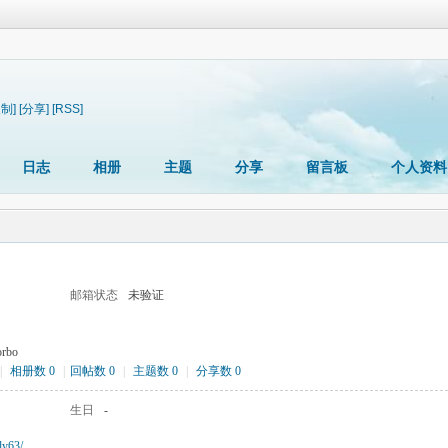
复制]
[分享]
[RSS]
日志
相册
主题
分享
留言板
个人资料
邮箱状态
未验证
orbo
|
相册数 0
|
回帖数 0
|
主题数 0
|
分享数 0
生日
-
dy63/