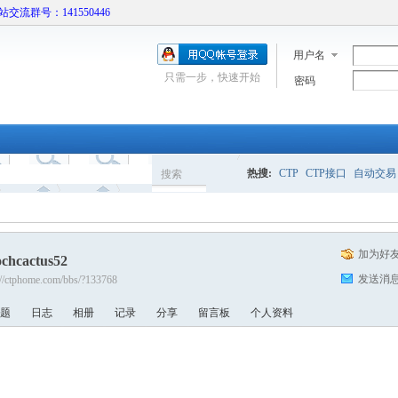
本站交流群号：141550446
用户名
只需一步，快速开始
密码
热搜:
CTP
CTP接口
自动交易
搜索
搜
加为好
ochcactus52
索
发送消
://ctphome.com/bbs/?133768
题
日志
相册
记录
分享
留言板
个人资料