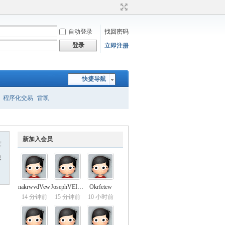
自动登录
找回密码
登录
立即注册
快捷导航
程序化交易
雷凯
新加入会员
友
息
nakrwvdVew
JosephVEICH
Okrfetew
14 分钟前
15 分钟前
10 小时前