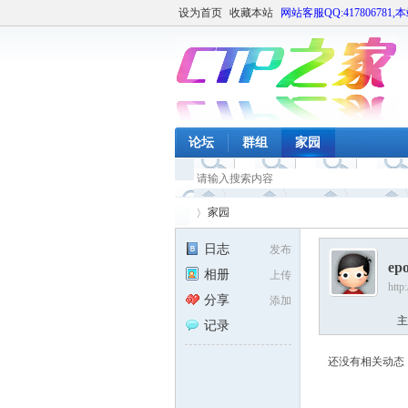
设为首页
收藏本站
网站客服QQ:417806781,
论坛
群组
家园
家园
日志
发布
ep
相册
上传
http
CT
›
分享
添加
主
记录
还没有相关动态