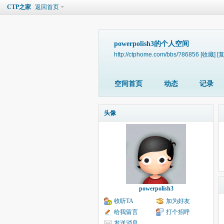
CTP之家
返回首页
powerpolish3的个人空间
http://ctphome.com/bbs/?86856
[收藏]
[
空间首页
动态
记录
头像
powerpolish3
收听TA
加为好友
给我留言
打个招呼
发送消息