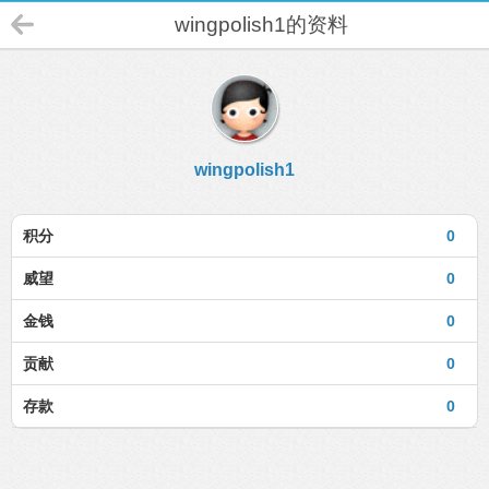
wingpolish1的资料
wingpolish1
积分
0
威望
0
金钱
0
贡献
0
存款
0