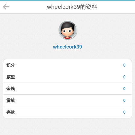
wheelcork39的资料
wheelcork39
积分
0
威望
0
金钱
0
贡献
0
存款
0