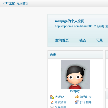
CTP之家
返回首页
menpig4的个人空间
http://ctphome.com/bbs/?88152
[收藏]
[
空间首页
动态
记录
头像
menpig4
收听TA
加为好友
给我留言
打个招呼
发送消息