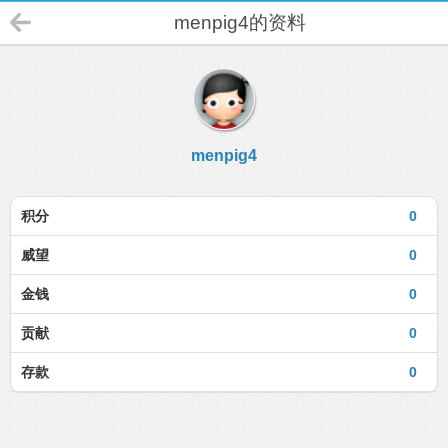
menpig4的资料
menpig4
积分
0
威望
0
金钱
0
贡献
0
存款
0