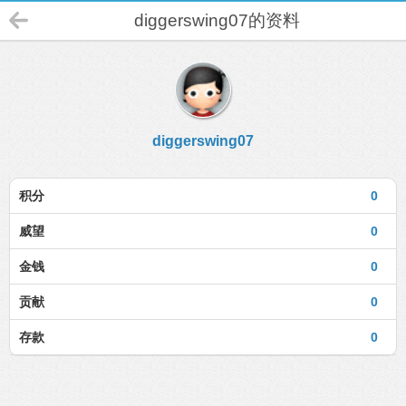
diggerswing07的资料
diggerswing07
积分
0
威望
0
金钱
0
贡献
0
存款
0