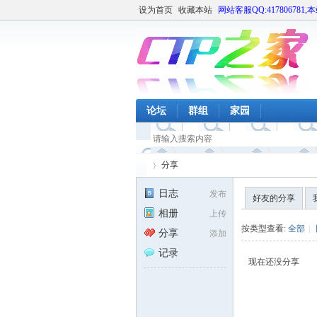
设为首页
收藏本站
网站客服QQ:417806781,
论坛
群组
家园
分享
日志
发布
好友的分享
相册
上传
CT
›
按类型查看:
全部
|
分享
添加
记录
现在还没分享