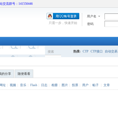
本站交流群号：141550446
用户名
只需一步，快速开始
密码
热搜:
CTP
CTP接口
自动交易
搜索
搜
我的分享
随便看看
索
网址
|
视频
|
音乐
|
Flash
|
日志
|
相册
|
图片
|
投票
|
用户
|
帖子
|
文章