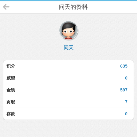
问天的资料
问天
积分
635
威望
0
金钱
597
贡献
7
存款
0