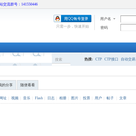
本站交流群号：141550446
用户名
只需一步，快速开始
密码
热搜:
CTP
CTP接口
自动交易
搜索
搜
我的分享
随便看看
索
网址
|
视频
|
音乐
|
Flash
|
日志
|
相册
|
图片
|
投票
|
用户
|
帖子
|
文章