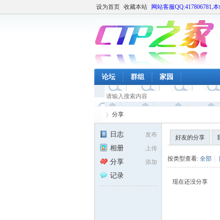
设为首页
收藏本站
网站客服QQ:417806781,
论坛
群组
家园
分享
日志
发布
好友的分享
相册
上传
CT
›
按类型查看:
全部
|
分享
添加
记录
现在还没分享