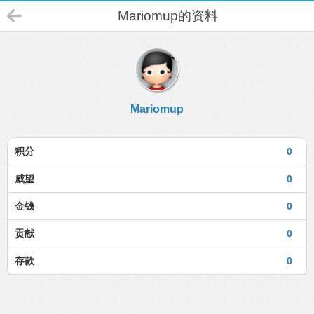
Mariomup的资料
Mariomup
积分
0
威望
0
金钱
0
贡献
0
存款
0