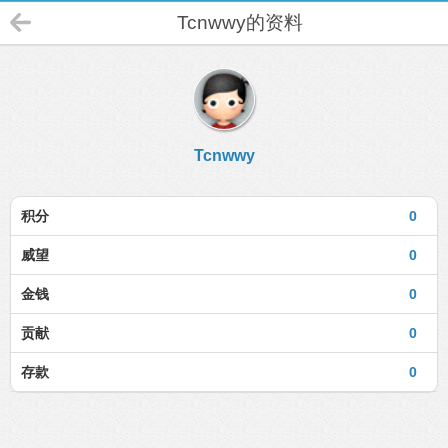
Tcnwwy的资料
Tcnwwy
积分
0
威望
0
金钱
0
贡献
0
存款
0