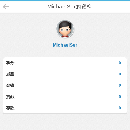
MichaelSer的资料
MichaelSer
积分
0
威望
0
金钱
0
贡献
0
存款
0