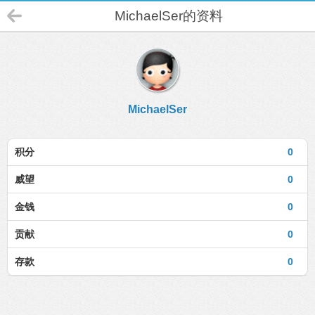
MichaelSer的资料
MichaelSer
积分
0
威望
0
金钱
0
贡献
0
存款
0